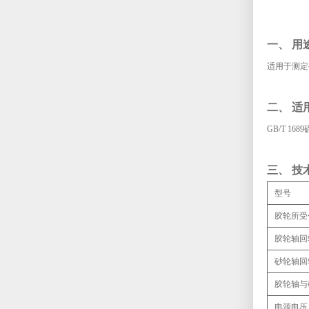
一、 用
适用于测定
二、 适
GB/T 1
三、 技
型号
胶轮所受
胶轮轴回
砂轮轴回
胶轮轴与
电源电压