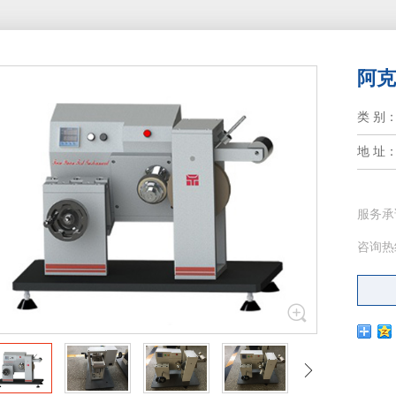
阿克
类 别
地 址
服务承
咨询热