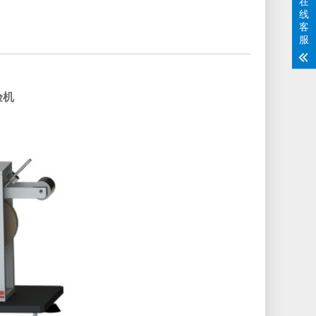
在
线
客
服
验机