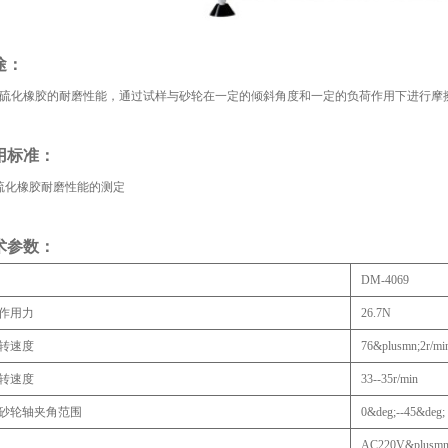
途：
硫化橡胶的耐磨性能，通过试样与砂轮在一定的倾斜角度和一定的负荷作用下进行摩
用标准：
689硫化橡胶耐磨性能的测定
术参数
：
DM-4069
作用力
26.7N
转速度
76&plusmn;2r/mi
转速度
33--35r/min
砂轮轴夹角范围
0&deg;--45&deg;
AC220V&plusmn