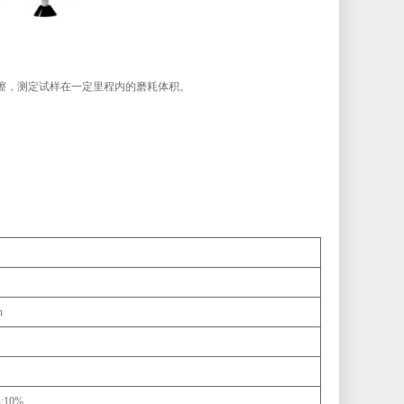
擦，测定试样在一定里程内的磨耗体积。
n
;10%